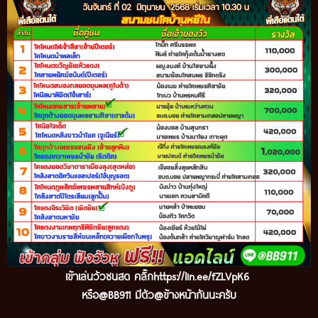
เข้าเล่นวัวชนสด คลิ๊ก
https://lin.ee/fZLVpK6
หรือ@BB911 มีตัว@ข้างหน้ากันนะครับ