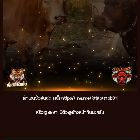
เข้าเล่นวัวชนสด คลิ๊กhttps://line.me/R/ti/p/@bb911
หรือ@BB911 มีตัว@ข้างหน้ากันนะครับ