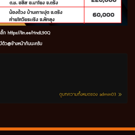
ลิ๊ก
https://lin.ee/HndL90Q
ีตัว@ข้างหน้ากันนะ
ครับ
ดูบทความทั้งหมดของ admin03