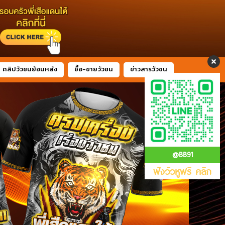
คลิปวัวชนย้อนหลัง
ซื้อ-ขายวัวชน
ข่าวสารวัวชน
@BB91
ฟังวัวหูฟรี คลิก