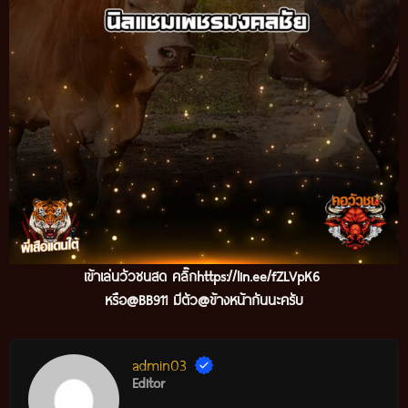
เข้าเล่นวัวชนสด คลิ๊ก
https://lin.ee/fZLVpK6
หรือ@BB911 มีตัว@ข้างหน้ากันนะครับ
admin03
Editor