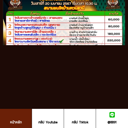
เข้ากลุ่มเล่นวัวชนสด คลิ๊ก https://lin.ee/HndL90Q
หน้าหลัก
คลิป Youtube
คลิป Tiktok
@BB91
หรือ@BB911 มีตัว@ข้างหน้ากันนะ