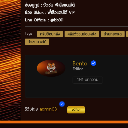
ช่องยูทูป
:
วัวชน พี่เสือแดนใต้
ช่อง tiktok :
พี่เสือแดนใต้ VIP
Line Official :
@bb911
Tags :
คลิปย้อนหลัง
คลิปวัวชนย้อนหลัง
ถ่ายทอดสด
วัวชนภาคใต้
Bento
Editor
1341 บทความ
admin03
รีวิวโดย
Editor