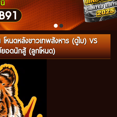
 โหนดหลังขาวเทพสังหาร (ดูไบ) VS
ยอดนักสู้ (ลูกโหนด)