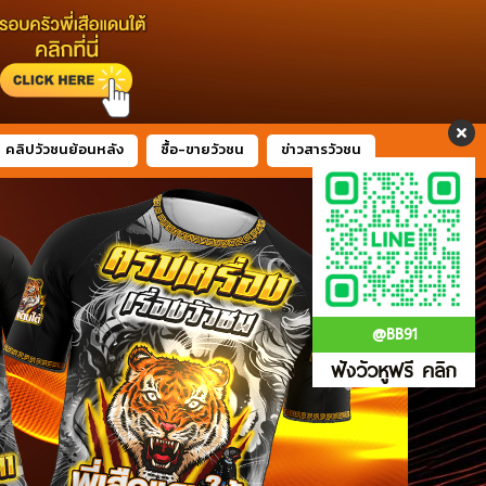
คลิปวัวชนย้อนหลัง
ซื้อ-ขายวัวชน
ข่าวสารวัวชน
@BB91
ฟังวัวหูฟรี คลิก