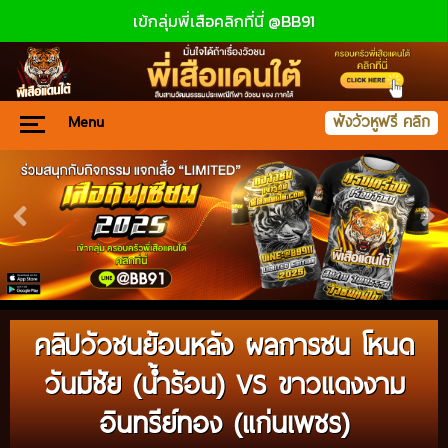
เข้กลุ่มพี่เสือคลิกที่นี่ @BB91
Menu
ฟังวัวหูฟรี คลิก
คลิปวัวชนย้อนหลัง ผลการชน โหนด
วันมีชัย (น้ำร้อน) VS ขาวแดงงาม
อินทรีย์ทอง (แก่นเพชร)