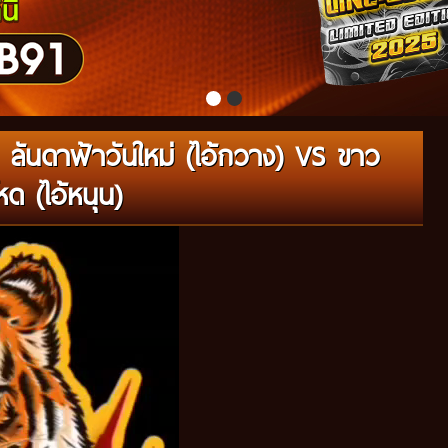
ลันดาฟ้าวันใหม่ (ไอ้กวาง) VS ขาว
ด (ไอ้หนุน)