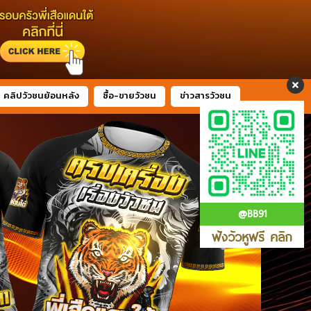
คลิปวัวชนย้อนหลัง
ซื้อ-ขายวัวชน
ข่าวสารวัวชน
@BB91
ฟังวัวหูฟรี คลิก