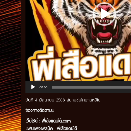
00:00
วันที่ 4 มิถุนายน 2568 สนามชนโคบ้านหยีใน
ช่องทางติดตาม
น
เว็บไซต์ :
พี่เสือแดนใต้.com
แฟนเพจเฟสบุ๊ค
:
พี่เสือ
แดนใต้