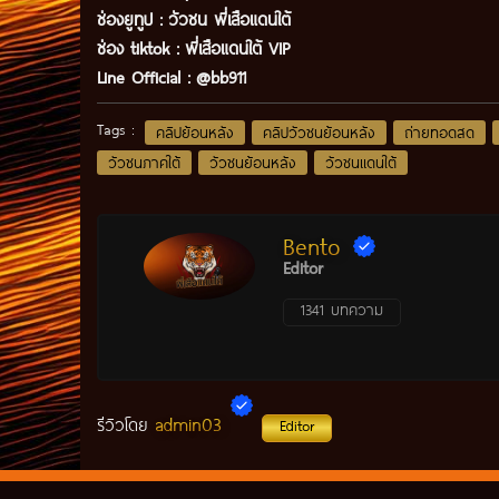
ช่องยูทูป
:
วัวชน พี่เสือแดนใต้
ช่อง tiktok :
พี่เสือแดนใต้ VIP
Line Official :
@bb911
Tags :
คลิปย้อนหลัง
คลิปวัวชนย้อนหลัง
ถ่ายทอดสด
วัวชนภาคใต้
วัวชนย้อนหลัง
วัวชนแดนใต้
Bento
Editor
1341 บทความ
admin03
รีวิวโดย
Editor