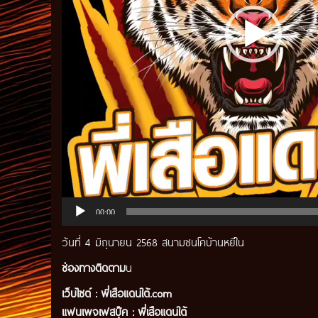
00:00
วันที่ 4 มิถุนายน 2568 สนามชนโคบ้านหยีใน
ช่องทางติดตาม
น
เว็บไซต์ :
พี่เสือแดนใต้.com
แฟนเพจเฟสบุ๊ค
:
พี่เสือ
แดนใต้