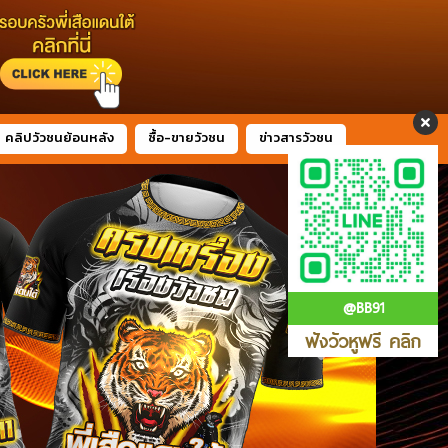
คลิปวัวชนย้อนหลัง
ซื้อ-ขายวัวชน
ข่าวสารวัวชน
@BB91
ฟังวัวหูฟรี คลิก