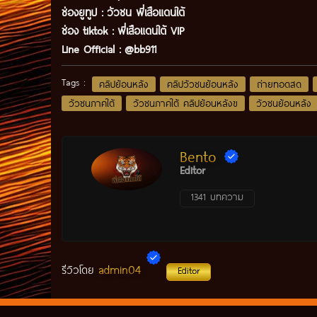
ช่องยูทูป
:
วัวชน พี่เสือแดนใต้
ช่อง tiktok :
พี่เสือแดนใต้ VIP
Line Official :
@bb911
Tags :
คลิปย้อนหลัง
คลิปวัวชนย้อนหลัง
ถ่ายทอดสด
วัวชนภาคใต้
วัวชนภาคใต้ คลิปย้อนหลังฃ
วัวชนย้อนหลัง
Bento
Editor
1341 บทความ
admin04
รีวิวโดย
Editor