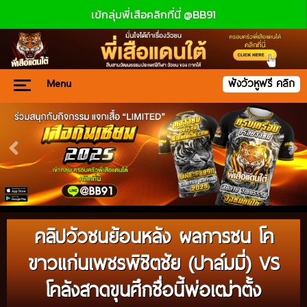
เข้กลุ่มพี่เสือคลิกที่นี่ @BB91
Menu
ฟังวัวหูฟรี คลิก
คลิปวัวชนย้อนหลัง ผลการชน โค
ขาวแก่นเพชรพิชิตชัย (ปาล์มมี่) VS
โคลังสาดขุนศึกชื่อนี้พ่อเฒ่าตั้ง