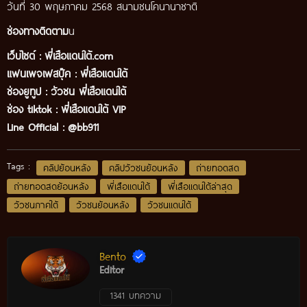
วันที่ 30 พฤษภาคม 2568 สนามชนโคนานาชาติ
ช่องทางติดตาม
น
เว็บไซต์ :
พี่เสือแดนใต้.com
แฟนเพจเฟสบุ๊ค
:
พี่เสือ
แดนใต้
ช่องยูทูป
:
วัวชน พี่เสือแดนใต้
ช่อง tiktok :
พี่เสือแดนใต้ VIP
Line Official :
@bb911
Tags :
คลิปย้อนหลัง
คลิปวัวชนย้อนหลัง
ถ่ายทอดสด
ถ่ายทอดสดย้อนหลัง
พี่เสือแดนใต้
พี่เสือแดนใต้ล่าสุด
วัวชนภาคใต้
วัวชนย้อนหลัง
วัวชนแดนใต้
Bento
Editor
1341 บทความ