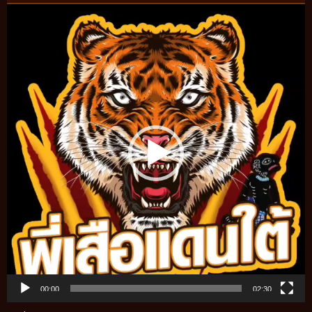
Video
Player
00:00
02:30