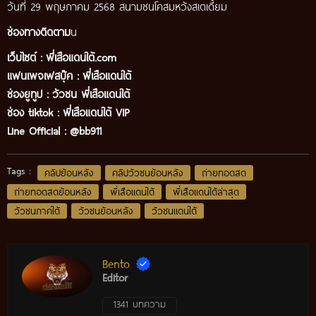
วันที่ 29 พฤษภาคม 2568 สนามชนโคสมหวังสเตเดี้ยม
ช่องทางติดตาม
น
เว็บไซต์ :
พี่เสือแดนใต้.com
แฟนเพจเฟสบุ๊ค
:
พี่เสือ
แดนใต้
ช่องยูทูป
:
วัวชน พี่เสือแดนใต้
ช่อง tiktok :
พี่เสือแดนใต้ VIP
Line Official :
@bb911
Tags :
คลิปย้อนหลัง
คลิปวัวชนย้อนหลัง
ถ่ายทอดสด
ถ่ายทอดสดย้อนหลัง
พี่เสือแดนใต้
พี่เสือแดนใต้ล่าสุด
วัวชนภาคใต้
วัวชนย้อนหลัง
วัวชนแดนใต้
Bento
Editor
1341 บทความ