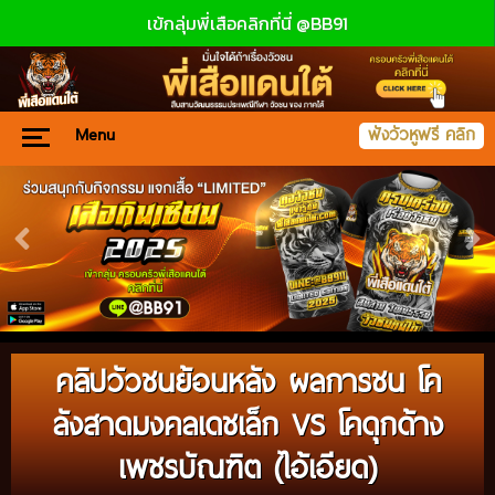
เข้กลุ่มพี่เสือคลิกที่นี่ @BB91
Menu
ฟังวัวหูฟรี คลิก
คลิปวัวชนย้อนหลัง ผลการชน โค
ลังสาดมงคลเดชเล็ก VS โคดุกด้าง
เพชรบัณฑิต (ไอ้เอียด)