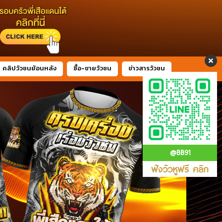
คลิปวัวชนย้อนหลัง
ซื้อ-ขายวัวชน
ข่าวสารวัวชน
@BB91
ฟังวัวหูฟรี คลิก