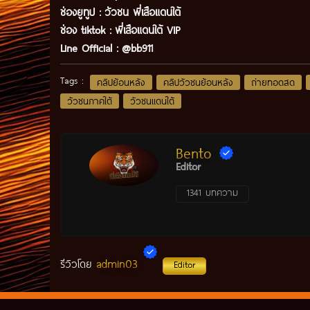
ช่องยูทูป
:
วัวชน พี่เสือแดนใต้
ช่อง tiktok :
พี่เสือแดนใต้ VIP
Line Official :
@bb911
Tags :
คลิปย้อนหลัง
คลิปวัวชนย้อนหลัง
ถ่ายทอดสด
วัวชนภาคใต้
วัวชนแดนใต้
Bento
Editor
1341 บทความ
admin03
รีวิวโดย
Editor