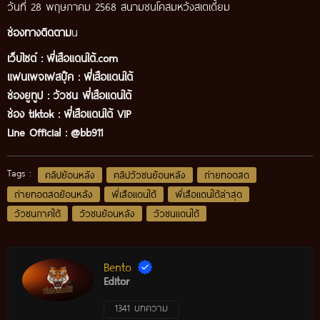
วันที่ 28 พฤษภาคม 2568 สนามชนโคสมหวังสเตเดี้ยม
ช่องทางติดตาม
น
เว็บไซต์ :
พี่เสือแดนใต้.com
แฟนเพจเฟสบุ๊ค
:
พี่เสือ
แดนใต้
ช่องยูทูป
:
วัวชน พี่เสือแดนใต้
ช่อง tiktok :
พี่เสือแดนใต้ VIP
Line Official :
@bb911
Tags :
คลิปย้อนหลัง
คลิปวัวชนย้อนหลัง
ถ่ายทอดสด
ถ่ายทอดสดย้อนหลัง
พี่เสือแดนใต้
พี่เสือแดนใต้ล่าสุด
วัวชนภาคใต้
วัวชนย้อนหลัง
วัวชนแดนใต้
Bento
Editor
1341 บทความ