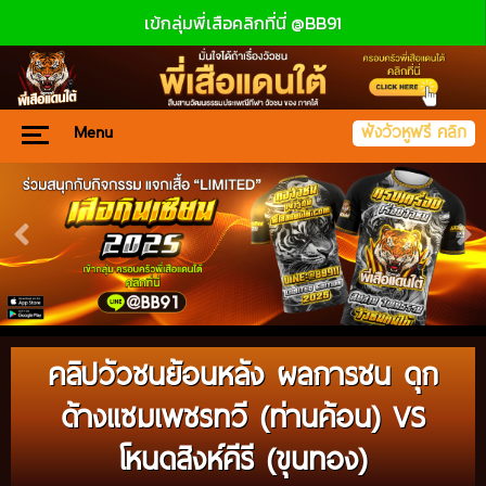
เข้กลุ่มพี่เสือคลิกที่นี่ @BB91
Menu
ฟังวัวหูฟรี คลิก
คลิปวัวชนย้อนหลัง ผลการชน ดุก
ด้างแซมเพชรทวี (ท่านค้อน) VS
โหนดสิงห์คีรี (ขุนทอง)