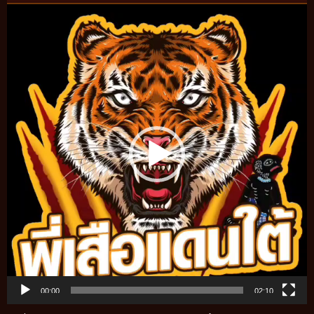
Video
Player
00:00
02:10