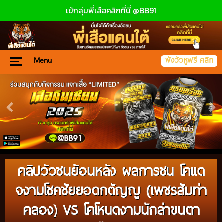
เข้กลุ่มพี่เสือคลิกที่นี่ @BB91
Menu
ฟังวัวหูฟรี คลิก
คลิปวัวชนย้อนหลัง ผลการชน โคแด
จงามโชคชัยยอดกตัญญู (เพชรสัมท่า
คลอง) VS โคโหนดงามนักล่าขนตา