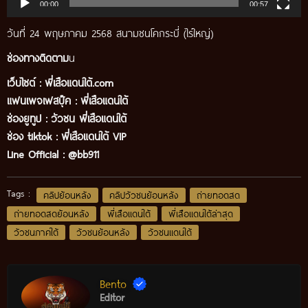
00:00
00:57
วันที่ 24 พฤษภาคม 2568 สนามชนโคกระบี่ (ไร่ใหญ่)
ช่องทางติดตาม
น
เว็บไซต์ :
พี่เสือแดนใต้.com
แฟนเพจเฟสบุ๊ค
:
พี่เสือ
แดนใต้
ช่องยูทูป
:
วัวชน พี่เสือแดนใต้
ช่อง tiktok :
พี่เสือแดนใต้ VIP
Line Official :
@bb911
Tags :
คลิปย้อนหลัง
คลิปวัวชนย้อนหลัง
ถ่ายทอดสด
ถ่ายทอดสดย้อนหลัง
พี่เสือแดนใต้
พี่เสือแดนใต้ล่าสุด
วัวชนภาคใต้
วัวชนย้อนหลัง
วัวชนแดนใต้
Bento
Editor