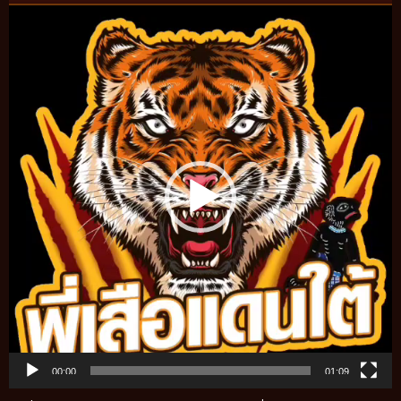
Video
Player
00:00
01:09