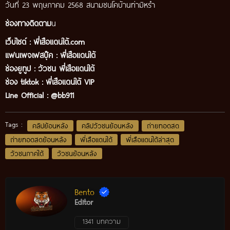
วันที่ 23 พฤษภาคม 2568 สนามชนโคบ้านท่ามิหร่ำ
ช่องทางติดตาม
น
เว็บไซต์ :
พี่เสือแดนใต้.com
แฟนเพจเฟสบุ๊ค
:
พี่เสือ
แดนใต้
ช่องยูทูป
:
วัวชน พี่เสือแดนใต้
ช่อง tiktok :
พี่เสือแดนใต้ VIP
Line Official :
@bb911
Tags :
คลิปย้อนหลัง
คลิปวัวชนย้อนหลัง
ถ่ายทอดสด
ถ่ายทอดสดย้อนหลัง
พี่เสือแดนใต้
พี่เสือแดนใต้ล่าสุด
วัวชนภาคใต้
วัวชนย้อนหลัง
Bento
Editor
1341 บทความ