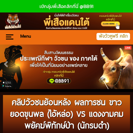
เข้กลุ่มพี่เสือคลิกที่นี่ @BB91
Menu
ฟังวัวหูฟรี คลิก
คลิปวัวชนย้อนหลัง ผลการชน ขาว
ยอดขุนพล (ไอ้หล่อ) VS แดงงามคม
พยัคฆ์พิทักษ์ป่า (นักรบดำ)