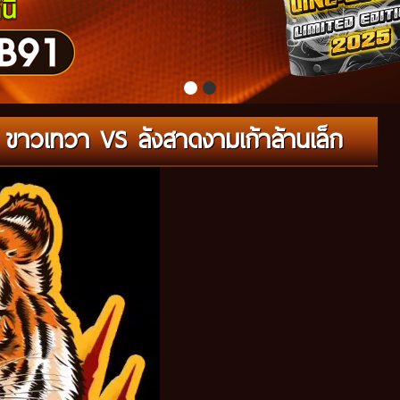
ขาวเทวา VS ลังสาดงามเก้าล้านเล็ก