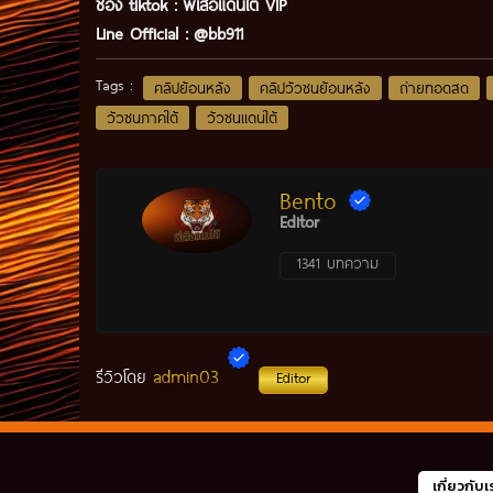
ช่อง tiktok :
พี่เสือแดนใต้ VIP
Line Official :
@bb911
Tags :
คลิปย้อนหลัง
คลิปวัวชนย้อนหลัง
ถ่ายทอดสด
วัวชนภาคใต้
วัวชนแดนใต้
Bento
Editor
1341 บทความ
admin03
รีวิวโดย
Editor
เกี่ยวกับเ