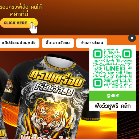
คลิปวัวชนย้อนหลัง
ซื้อ-ขายวัวชน
ข่าวสารวัวชน
@BB91
ฟังวัวหูฟรี คลิก