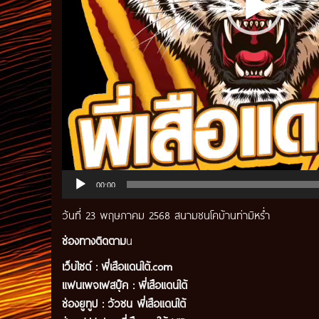
00:00
วันที่ 23 พฤษภาคม 2568 สนามชนโคบ้านท่ามิหร่ำ
ช่องทางติดตาม
น
เว็บไซต์ :
พี่เสือแดนใต้.com
แฟนเพจเฟสบุ๊ค
:
พี่เสือ
แดนใต้
ช่องยูทูป
:
วัวชน พี่เสือแดนใต้