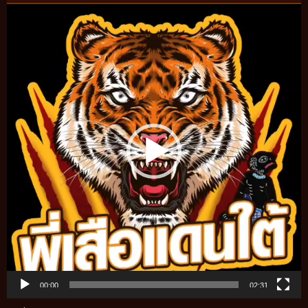
Video
Player
00:00
02:31