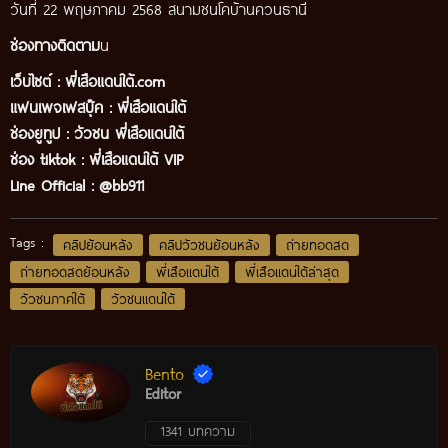
วันที่ 22 พฤษภาคม 2568 สนามชนโคบ้านควนธานี
ช่องทางติดตาม
น
เว็บไซต์ :
พี่เสือแดนใต้.com
แฟนเพจเฟสบุ๊ค
:
พี่เสือ
แดนใต้
ช่องยูทูป
:
วัวชน พี่เสือแดนใต้
ช่อง tiktok :
พี่เสือแดนใต้ VIP
Line Official :
@bb911
Tags :
คลิปย้อนหลัง
คลิปวัวชนย้อนหลัง
ถ่ายทอดสด
ถ่ายทอดสดย้อนหลัง
พี่เสือแดนใต้
พี่เสือแดนใต้ล่าสุด
วัวชนภาคใต้
วัวชนแดนใต้
Bento
Editor
1341 บทความ