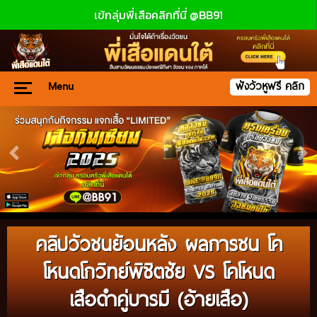
เข้กลุ่มพี่เสือคลิกที่นี่ @BB91
Menu
ฟังวัวหูฟรี คลิก
คลิปวัวชนย้อนหลัง ผลการชน โค
โหนดโกวิทย์พิชิตชัย VS โคโหนด
เสือดำคู่บารมี (อ้ายเสือ)