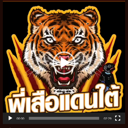
Video
Player
00:00
02:29