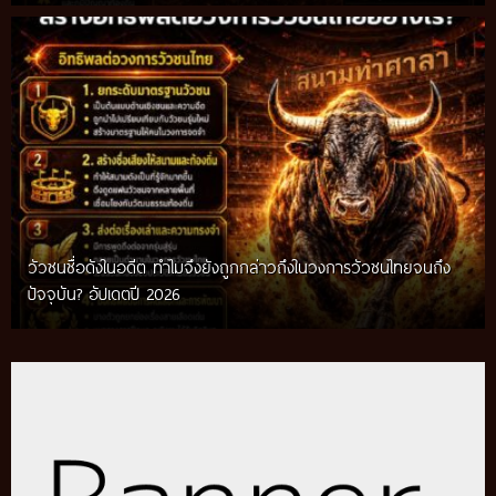
วัวชนชื่อดังในอดีต ทำไมจึงยังถูกกล่าวถึงในวงการวัวชนไทยจนถึง
กติกาวัวชนสมัยก่อน วิถีการแข่งขันดั้งเดิมที่สืบทอดผ่านภูมิปัญญา
ปัจจุบัน? อัปเดตปี 2026
ท้องถิ่น อัปเดตปี 2026