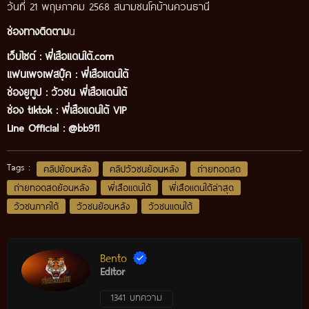
วันที่ 21 พฤษภาคม 2568 สนามชนโคบ้านควนธานี
ช่องทางติดตาม
น
เว็บไซต์ :
พี่เสือแดนใต้.com
แฟนเพจเฟสบุ๊ค
:
พี่เสือ
แดนใต้
ช่องยูทูป
:
วัวชน พี่เสือแดนใต้
ช่อง tiktok :
พี่เสือแดนใต้ VIP
Line Official :
@bb911
Tags :
คลิปย้อนหลัง
คลิปวัวชนย้อนหลัง
ถ่ายทอดสด
ถ่ายทอดสดย้อนหลัง
พี่เสือแดนใต้
พี่เสือแดนใต้ล่าสุด
วัวชนภาคใต้
วัวชนย้อนหลัง
วัวชนแดนใต้
Bento
Editor
1341 บทความ