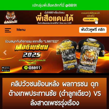
เข้กลุ่มพี่เสือคลิกที่นี่ @BB91
Menu
ฟังวัวหูฟรี คลิก
คลิปวัวชนย้อนหลัง ผลการชน ดุก
ด้างเทพประทานชัย (ดำลูกเดียว) VS
ลังสาดเพชรรุ่งเรือง