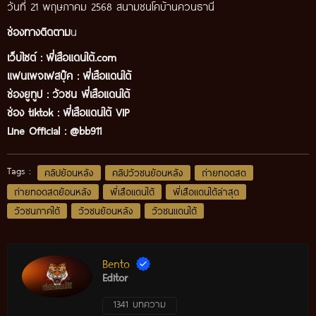
วันที่ 21 พฤษภาคม 2568 สนามชนโคบ้านควนธานี
ช่องทางติดตาม
น
เว็บไซต์ :
พี่เสือแดนใต้.com
แฟนเพจเฟสบุ๊ค
:
พี่เสือ
แดนใต้
ช่องยูทูป
:
วัวชน พี่เสือแดนใต้
ช่อง tiktok :
พี่เสือแดนใต้ VIP
Line Official :
@bb911
Tags :
คลิปย้อนหลัง
คลิปวัวชนย้อนหลัง
ถ่ายทอดสด
ถ่ายทอดสดย้อนหลัง
พี่เสือแดนใต้
พี่เสือแดนใต้ล่าสุด
วัวชนภาคใต้
วัวชนย้อนหลัง
วัวชนแดนใต้
Bento
Editor
1341 บทความ