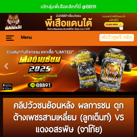
เข้กลุ่มพี่เสือคลิกที่นี่ @BB91
Menu
ฟังวัวหูฟรี คลิก
คลิปวัวชนย้อนหลัง ผลการชน ดุก
ด้างเพชรสามเหลี่ยม (ลูกเต็นท์) VS
แดงอสรพิษ (จาโก้ย)