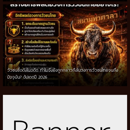
วัวชนชื่อดังในอดีต ทำไมจึงยังถูกกล่าวถึงในวงการวัวชนไทยจนถึง
กติกาวัวชนสมัยก่อน วิถีการแข่งขันดั้งเดิมที่สืบทอดผ่านภูมิปัญญา
ปัจจุบัน? อัปเดตปี 2026
ท้องถิ่น อัปเดตปี 2026