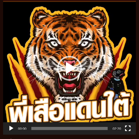
Video
Player
00:00
02:20