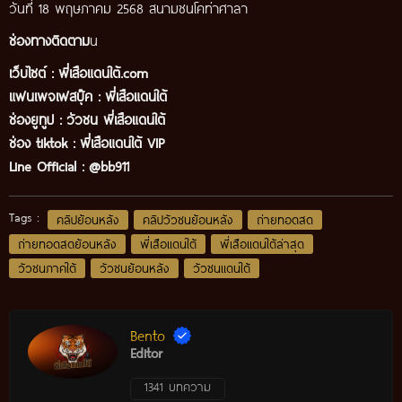
วันที่ 18 พฤษภาคม 2568 สนามชนโคท่าศาลา
ช่องทางติดตาม
น
เว็บไซต์ :
พี่เสือแดนใต้.com
แฟนเพจเฟสบุ๊ค
:
พี่เสือ
แดนใต้
ช่องยูทูป
:
วัวชน พี่เสือแดนใต้
ช่อง tiktok :
พี่เสือแดนใต้ VIP
Line Official :
@bb911
Tags :
คลิปย้อนหลัง
คลิปวัวชนย้อนหลัง
ถ่ายทอดสด
ถ่ายทอดสดย้อนหลัง
พี่เสือแดนใต้
พี่เสือแดนใต้ล่าสุด
วัวชนภาคใต้
วัวชนย้อนหลัง
วัวชนแดนใต้
Bento
Editor
1341 บทความ