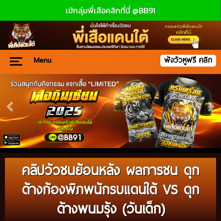
เข้กลุ่มพี่เสือคลิกที่นี่ @BB91
Menu
ฟังวัวหูฟรี คลิก
คลิปวัวชนย้อนหลัง ผลการชน ดุก
ด้างก้องพิภพนักรบแดนใต้ VS ดุก
ด้างพนมรุ้ง (วันเด็ก)