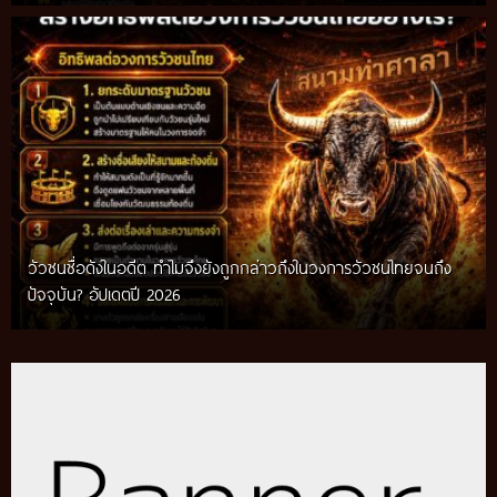
วัวชนชื่อดังในอดีต ทำไมจึงยังถูกกล่าวถึงในวงการวัวชนไทยจนถึง
กติกาวัวชนสมัยก่อน วิถีการแข่งขันดั้งเดิมที่สืบทอดผ่านภูมิปัญญา
ปัจจุบัน? อัปเดตปี 2026
ท้องถิ่น อัปเดตปี 2026