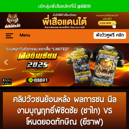
เข้กลุ่มพี่เสือคลิกที่นี่ @BB91
Menu
ฟังวัวหูฟรี คลิก
คลิปวัวชนย้อนหลัง ผลการชน นิล
งามบุญฤทธิ์พิชิตชัย (ซาไก) VS
โหนดยอดทักษิณ (ยีราฟ)