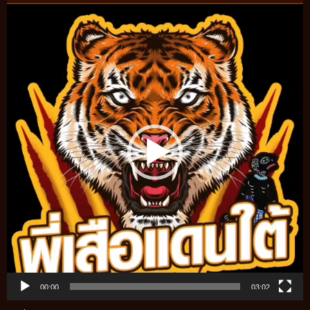
Video
Player
00:00
03:02