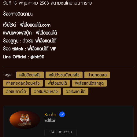
วันที่ 16 พฤษภาคม 2568 สนามชนโคบ้านนาทราย
ช่องทางติดตาม
น
เว็บไซต์ :
พี่เสือแดนใต้.com
แฟนเพจเฟสบุ๊ค
:
พี่เสือ
แดนใต้
ช่องยูทูป
:
วัวชน พี่เสือแดนใต้
ช่อง tiktok :
พี่เสือแดนใต้ VIP
Line Official :
@bb911
Tags :
คลิปย้อนหลัง
คลิปวัวชนย้อนหลัง
ถ่ายทอดสด
ถ่ายทอดสดย้อนหลัง
พี่เสือแดนใต้
พี่เสือแดนใต้ล่าสุด
วัวชนภาคใต้
วัวชนย้อนหลัง
วัวชนแดนใต้
Bento
Editor
1341 บทความ