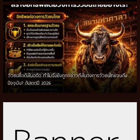
วัวชนชื่อดังในอดีต ทำไมจึงยังถูกกล่าวถึงในวงการวัวชนไทยจนถึง
กติกาวัวชนสมัยก่อน วิถีการแข่งขันดั้งเดิมที่สืบทอดผ่านภูมิปัญญา
ปัจจุบัน? อัปเดตปี 2026
ท้องถิ่น อัปเดตปี 2026