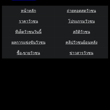
หน้าหลัก
ถ่ายทอดสดวัวชน
ราคาวัวชน
โปรแกรมวัวชน
ทีเด็ดวัวชนวันนี้
สถิติวัวชน
ผลการแข่งขันวัวชน
คลิปวัวชนย้อนหลัง
ซื้อ-ขายวัวชน
ข่าวสารวัวชน
คลิปวัวชนย้อนหลัง ผลการชน
แดงสายธารลูกบารมี (เสือ
โอ๊ต) VS ขาวทรัพย์บารมี (ไอ้
หล่อ)