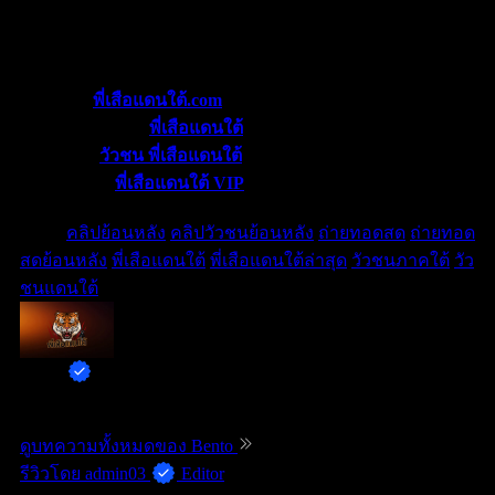
วันที่ 14 พฤษภาคม 2568 สนามชนโคบ้านเสาธงสเตเดี้ยม
ช่องทางติดตาม
น
เว็บไซต์ :
พี่เสือแดนใต้.com
แฟนเพจเฟสบุ๊ค
:
พี่เสือ
แดนใต้
ช่องยูทูป
:
วัวชน พี่เสือแดนใต้
ช่อง tiktok :
พี่เสือแดนใต้ VIP
Tags :
คลิปย้อนหลัง
คลิปวัวชนย้อนหลัง
ถ่ายทอดสด
ถ่ายทอด
สดย้อนหลัง
พี่เสือแดนใต้
พี่เสือแดนใต้ล่าสุด
วัวชนภาคใต้
วัว
ชนแดนใต้
Bento
Editor
1341 บทความ
ดูบทความทั้งหมดของ Bento
รีวิวโดย
admin03
Editor