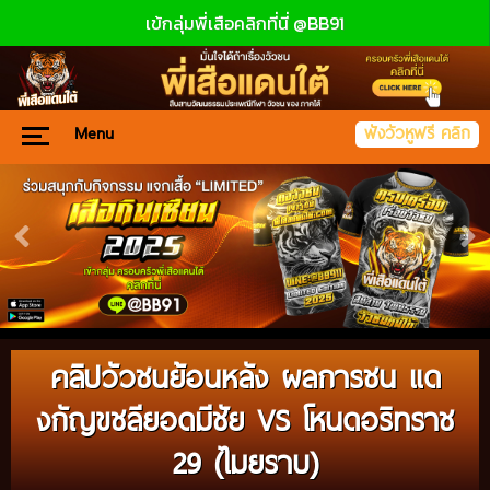
เข้กลุ่มพี่เสือคลิกที่นี่ @BB91
Menu
ฟังวัวหูฟรี คลิก
คลิปวัวชนย้อนหลัง ผลการชน แด
งกัญขชลียอดมีชัย VS โหนดอริทราช
29 (ไมยราบ)