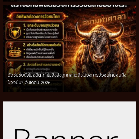
วัวชนชื่อดังในอดีต ทำไมจึงยังถูกกล่าวถึงในวงการวัวชนไทยจนถึง
กติกาวัวชนสมัยก่อน วิถีการแข่งขันดั้งเดิมที่สืบทอดผ่านภูมิปัญญา
ปัจจุบัน? อัปเดตปี 2026
ท้องถิ่น อัปเดตปี 2026