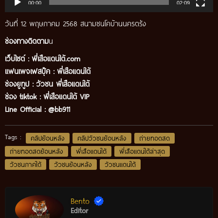
00:00
02:09
วันที่ 12 พฤษภาคม 2568 สนามชนโคบ้านนครตรัง
ช่องทางติดตาม
น
เว็บไซต์ :
พี่เสือแดนใต้.com
แฟนเพจเฟสบุ๊ค
:
พี่เสือ
แดนใต้
ช่องยูทูป
:
วัวชน พี่เสือแดนใต้
ช่อง tiktok :
พี่เสือแดนใต้ VIP
Line Official :
@bb911
Tags :
คลิปย้อนหลัง
คลิปวัวชนย้อนหลัง
ถ่ายทอดสด
ถ่ายทอดสดย้อนหลัง
พี่เสือแดนใต้
พี่เสือแดนใต้ล่าสุด
วัวชนภาคใต้
วัวชนย้อนหลัง
วัวชนแดนใต้
Bento
Editor