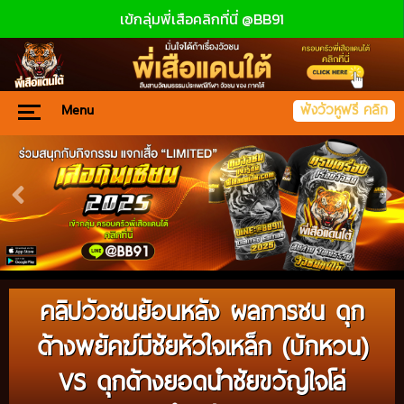
เข้กลุ่มพี่เสือคลิกที่นี่ @BB91
Menu
ฟังวัวหูฟรี คลิก
คลิปวัวชนย้อนหลัง ผลการชน ดุก
ด้างพยัคฆ์มีชัยหัวใจเหล็ก (บักหวน)
VS ดุกด้างยอดนำชัยขวัญใจโล่