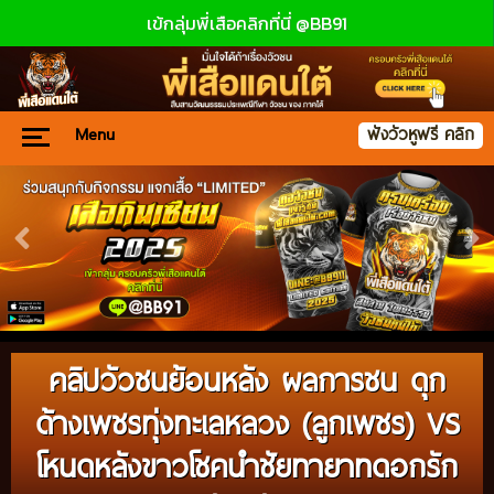
เข้กลุ่มพี่เสือคลิกที่นี่ @BB91
Menu
ฟังวัวหูฟรี คลิก
คลิปวัวชนย้อนหลัง ผลการชน ดุก
ด้างเพชรทุ่งทะเลหลวง (ลูกเพชร) VS
โหนดหลังขาวโชคนำชัยทายาทดอกรัก