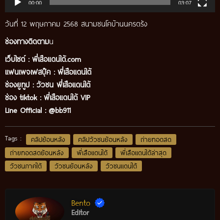
00:00
03:07
วันที่ 12 พฤษภาคม 2568 สนามชนโคบ้านนครตรัง
ช่องทางติดตาม
น
เว็บไซต์ :
พี่เสือแดนใต้.com
แฟนเพจเฟสบุ๊ค
:
พี่เสือ
แดนใต้
ช่องยูทูป
:
วัวชน พี่เสือแดนใต้
ช่อง tiktok :
พี่เสือแดนใต้ VIP
Line Official :
@bb911
Tags :
คลิปย้อนหลัง
คลิปวัวชนย้อนหลัง
ถ่ายทอดสด
ถ่ายทอดสดย้อนหลัง
พี่เสือแดนใต้
พี่เสือแดนใต้ล่าสุด
วัวชนภาคใต้
วัวชนย้อนหลัง
วัวชนแดนใต้
Bento
Editor