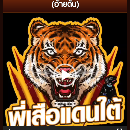
(อ้ายดัน)
Video
Player