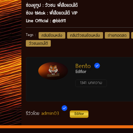
ช่องยูทูป
:
วัวชน พี่เสือแดนใต้
ช่อง tiktok :
พี่เสือแดนใต้ VIP
Line Official :
@bb911
Tags :
คลิปย้อนหลัง
คลิปวัวชนย้อนหลัง
ถ่ายทอดสด
วัวชนแดนใต้
Bento
Editor
1341 บทความ
admin03
รีวิวโดย
Editor