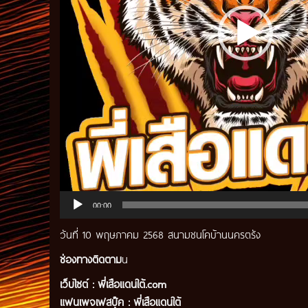
00:00
วันที่ 10 พฤษภาคม 2568 สนามชนโคบ้านนครตรัง
ช่องทางติดตาม
น
เว็บไซต์ :
พี่เสือแดนใต้.com
แฟนเพจเฟสบุ๊ค
:
พี่เสือ
แดนใต้