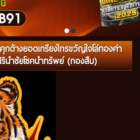
ุกด้างยอดเกรียงไกรขวัญใจโล่ทองค่า
ิรินำชัยโชคนำทรัพย์ (กองสืบ)