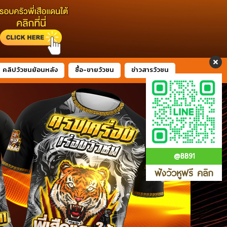
คลิปวัวชนย้อนหลัง
ซื้อ-ขายวัวชน
ข่าวสารวัวชน
@BB91
ฟังวัวหูฟรี คลิก