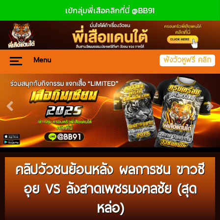
เข้กลุ่มพี่เสือคลิกที่นี่ @BB91
Menu
ฟังวัวหูฟรี คลิก
คลิปวัวชนย้อนหลัง ผลการชน ขาวซี
อุย VS ลังสาดเพชรมงคลชัย (สุด
หล่อ)