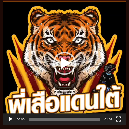
Video
Player
00:00
01:07