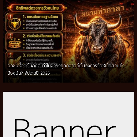
วัวชนชื่อดังในอดีต ทำไมจึงยังถูกกล่าวถึงในวงการวัวชนไทยจนถึง
กติกาวัวชนสมัยก่อน วิถีการแข่งขันดั้งเดิมที่สืบทอดผ่านภูมิปัญญา
ปัจจุบัน? อัปเดตปี 2026
ท้องถิ่น อัปเดตปี 2026