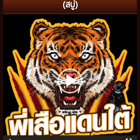
(สบู่)
Video
Player