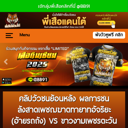
เข้กลุ่มพี่เสือคลิกที่นี่ @BB91
Menu
ฟังวัวหูฟรี คลิก
คลิปวัวชนย้อนหลัง ผลการชน
ลังสาดเพชฌฆาตทายาทอัจริยะ
(อ้ายรถถัง) VS ขาวงามเพชรตะวัน