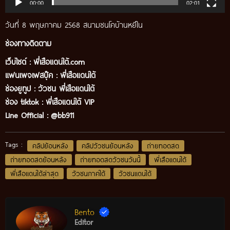
00:00
02:01
วันที่ 8 พฤษภาคม 2568 สนามชนโคบ้านหยีใน
ช่องทางติดตาม
เว็บไซต์ :
พี่เสือแดนใต้.com
แฟนเพจเฟสบุ๊ค
:
พี่เสือ
แดนใต้
ช่องยูทูป
:
วัวชน พี่เสือแดนใต้
ช่อง tiktok :
พี่เสือแดนใต้ VIP
Line Official :
@bb911
Tags :
คลิปย้อนหลัง
คลิปวัวชนย้อนหลัง
ถ่ายทอดสด
ถ่ายทอดสดย้อนหลัง
ถ่ายทอดสดวัวชนวันนี้
พี่เสือแดนใต้
พี่เสือแดนใต้ล่าสุด
วัวชนภาคใต้
วัวชนแดนใต้
Bento
Editor