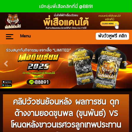
เข้กลุ่มพี่เสือคลิกที่นี่ @BB91
Menu
ฟังวัวหูฟรี คลิก
คลิปวัวชนย้อนหลัง ผลการชน ดุก
ด้างงามยอดขุนพล (ขุนพันธ์) VS
โหนดหลังขาวนเรศวรลูกเทพประทาน