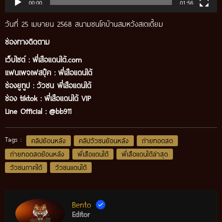
00:00
01:56
วันที่ 25 เมษายน 2568 สนามชนโคบ้านสมหวังสเตเดี้ยม
ช่องทางติดตาม
เว็บไซต์ :
พี่เสือแดนใต้.com
แฟนเพจเฟสบุ๊ค
:
พี่เสือ
แดนใต้
ช่องยูทูป
:
วัวชน พี่เสือแดนใต้
ช่อง tiktok :
พี่เสือแดนใต้ VIP
Line Official :
@bb911
Tags :
คลิปย้อนหลัง
คลิปวัวชนย้อนหลัง
ถ่ายทอดสด
ถ่ายทอดสดย้อนหลัง
พี่เสือแดนใต้
พี่เสือแดนใต้ล่าสุด
วัวชนภาคใต้
วัวชนแดนใต้
Bento
Editor