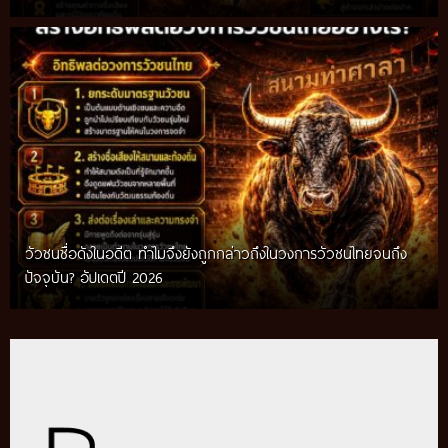
วัวชนชื่อดังในอดีต ทำไมจึงยังถูกกล่าวถึงในวงการวัวชนไทยจนถึง
กติกาวัวชนสมัยก่อน วิถีการแข่งขันดั้งเดิมที่สืบทอดผ่านภูมิปัญญา
ปัจจุบัน? อัปเดตปี 2026
ท้องถิ่น อัปเดตปี 2026