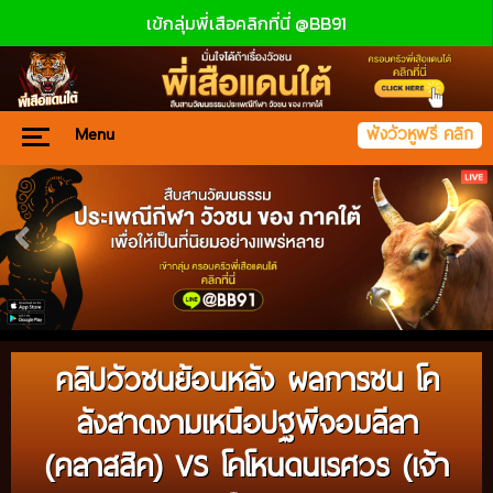
เข้กลุ่มพี่เสือคลิกที่นี่ @BB91
Menu
ฟังวัวหูฟรี คลิก
คลิปวัวชนย้อนหลัง ผลการชน โค
ลังสาดงามเหนือปฐพีจอมลีลา
(คลาสสิค) VS โคโหนดนเรศวร (เจ้า