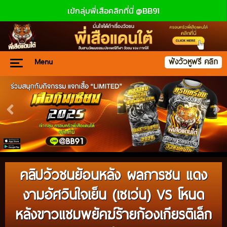
เข้กลุ่มพี่เสือคลิกที่นี่ @BB91
Menu
ฟังวัวหูฟรี คลิก
คลิปวัวชนย้อนหลัง ผลการชน แดง
งามอัศวินใจเย็น (เซเว่น) VS โหนด
หลังขาวแชมพยัคฆ์ร้ายก้องเกียรติเล็ก