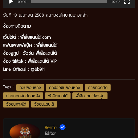
00:00
02:02
วันที่ 19 เมษายน 2568 สนามชนโคบ้านบางกล่ำ
ช่องทางติดตาม
เว็บไซต์ :
พี่เสือแดนใต้.com
แฟนเพจเฟสบุ๊ค
:
พี่เสือ
แดนใต้
ช่องยูทูป
:
วัวชน พี่เสือแดนใต้
ช่อง tiktok :
พี่เสือแดนใต้ VIP
Line Official :
@bb911
Tags :
คลิปย้อนหลัง
คลิปวัวชนย้อนหลัง
ถ่ายทอดสด
ถ่ายทอดสดย้อนหลัง
พี่เสือแดนใต้
พี่เสือแดนใต้ล่าสุด
วัวชนภาคใต้
วัวชนแดนใต้
Bento
Editor