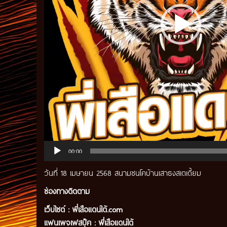
00:00
วันที่ 18 เมษายน 2568 สนามชนโคบ้านเสาธงสเตเดี้ยม
ช่องทางติดตาม
เว็บไซต์ :
พี่เสือแดนใต้.com
แฟนเพจเฟสบุ๊ค
:
พี่เสือ
แดนใต้