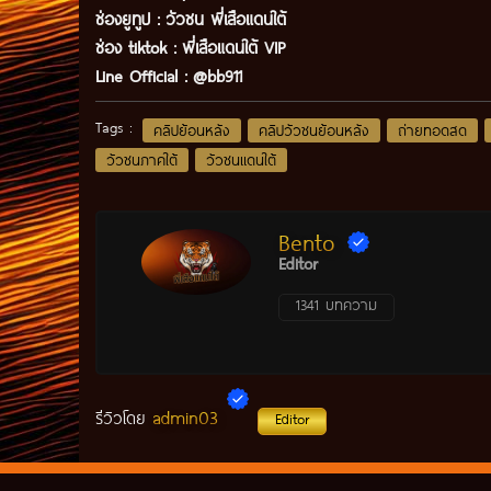
ช่องยูทูป
:
วัวชน พี่เสือแดนใต้
ช่อง tiktok :
พี่เสือแดนใต้ VIP
Line Official :
@bb911
Tags :
คลิปย้อนหลัง
คลิปวัวชนย้อนหลัง
ถ่ายทอดสด
วัวชนภาคใต้
วัวชนแดนใต้
Bento
Editor
1341 บทความ
admin03
รีวิวโดย
Editor