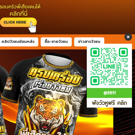
คลิปวัวชนย้อนหลัง
ซื้อ-ขายวัวชน
ข่าวสารวัวชน
@BB91
ฟังวัวหูฟรี คลิก