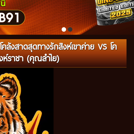
คลังสาดสุดทางรักสิงห์เขาค่าย VS โค
ิงห์ราชา (คุณลำไย)