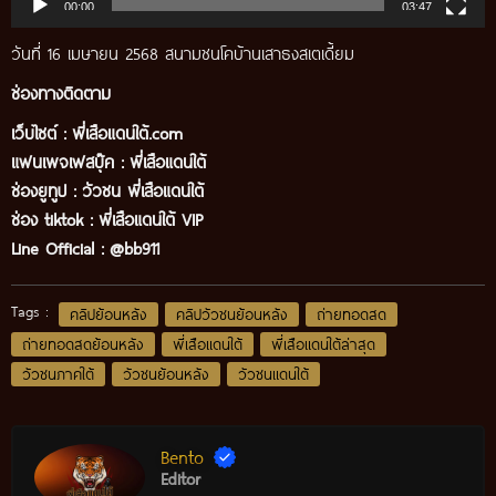
00:00
03:47
วันที่ 16 เมษายน 2568 สนามชนโคบ้านเสาธงสเตเดี้ยม
ช่องทางติดตาม
เว็บไซต์ :
พี่เสือแดนใต้.com
แฟนเพจเฟสบุ๊ค
:
พี่เสือ
แดนใต้
ช่องยูทูป
:
วัวชน พี่เสือแดนใต้
ช่อง tiktok :
พี่เสือแดนใต้ VIP
Line Official :
@bb911
Tags :
คลิปย้อนหลัง
คลิปวัวชนย้อนหลัง
ถ่ายทอดสด
ถ่ายทอดสดย้อนหลัง
พี่เสือแดนใต้
พี่เสือแดนใต้ล่าสุด
วัวชนภาคใต้
วัวชนย้อนหลัง
วัวชนแดนใต้
Bento
Editor