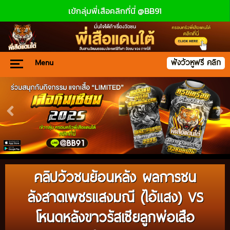
เข้กลุ่มพี่เสือคลิกที่นี่ @BB91
Menu
ฟังวัวหูฟรี คลิก
คลิปวัวชนย้อนหลัง ผลการชน
ลังสาดเพชรแสงมณี (ไอ้แสง) VS
โหนดหลังขาวรัสเซียลูกพ่อเสือ