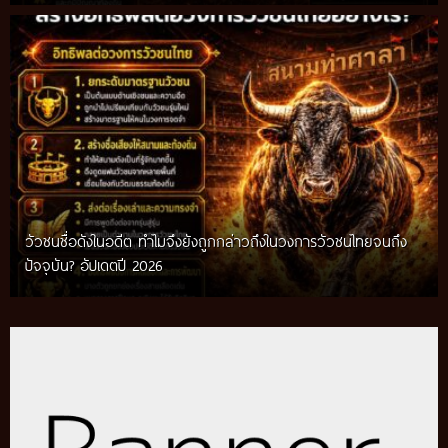
วัวชนชื่อดังในอดีต ทำไมจึงยังถูกกล่าวถึงในวงการวัวชนไทยจนถึง
กติกาวัวชนสมัยก่อน วิถีการแข่งขันดั้งเดิมที่สืบทอดผ่านภูมิปัญญา
ปัจจุบัน? อัปเดตปี 2026
ท้องถิ่น อัปเดตปี 2026