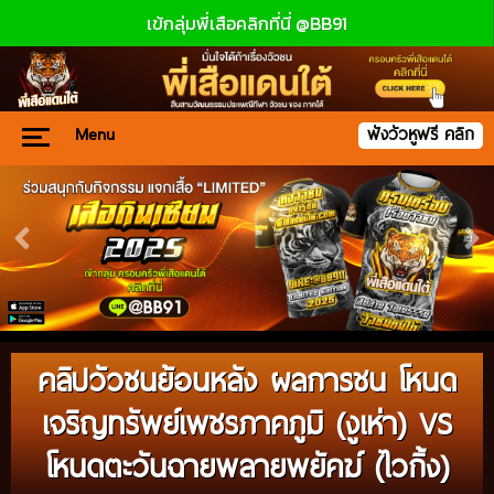
เข้กลุ่มพี่เสือคลิกที่นี่ @BB91
Menu
ฟังวัวหูฟรี คลิก
คลิปวัวชนย้อนหลัง ผลการชน โหนด
เจริญทรัพย์เพชรภาคภูมิ (งูเห่า) VS
โหนดตะวันฉายพลายพยัคฆ์ (ไวกิ้ง)