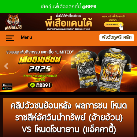
เข้กลุ่มพี่เสือคลิกที่นี่ @BB91
Menu
ฟังวัวหูฟรี คลิก
คลิปวัวชนย้อนหลัง ผลการชน โหนด
ราชสีห์อัศวินนำทรัพย์ (อ้ายอ้วน)
VS โหนดโจนาธาน (แอ็คคาตี้)