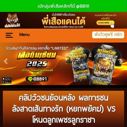
เข้กลุ่มพี่เสือคลิกที่นี่ @BB91
Menu
ฟังวัวหูฟรี คลิก
คลิปวัวชนย้อนหลัง ผลการชน
ลังสาดเส้นทางรัก (หยกพยัคฆ์) VS
โหนดลูกเพชรลูกราชา