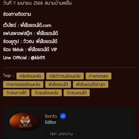
วันที่ 7 เมษายน 2568 สนามบ้านหยีใน
ช่องทางติดตาม
เว็บไซต์ :
พี่เสือแดนใต้.com
แฟนเพจเฟสบุ๊ค
:
พี่เสือ
แดนใต้
ช่องยูทูป
:
วัวชน พี่เสือแดนใต้
ช่อง tiktok :
พี่เสือแดนใต้ VIP
Line Official :
@bb911
Tags :
คลิปย้อนหลัง
คลิปวัวชนย้อนหลัง
ถ่ายทอดสด
ถ่ายทอดสดย้อนหลัง
พี่เสือแดนใต้
พี่เสือแดนใต้ล่าสุด
วัวชนภาคใต้
วัวชนย้อนหลัง
วัวชนแดนใต้
Bento
Editor
1341 บทความ