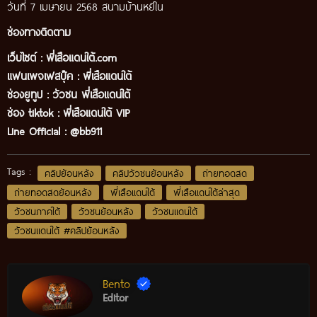
วันที่ 7 เมษายน 2568 สนามบ้านหยีใน
ช่องทางติดตาม
เว็บไซต์ :
พี่เสือแดนใต้.com
แฟนเพจเฟสบุ๊ค
:
พี่เสือ
แดนใต้
ช่องยูทูป
:
วัวชน พี่เสือแดนใต้
ช่อง tiktok :
พี่เสือแดนใต้ VIP
Line Official :
@bb911
Tags :
คลิปย้อนหลัง
คลิปวัวชนย้อนหลัง
ถ่ายทอดสด
ถ่ายทอดสดย้อนหลัง
พี่เสือแดนใต้
พี่เสือแดนใต้ล่าสุด
วัวชนภาคใต้
วัวชนย้อนหลัง
วัวชนแดนใต้
วัวชนแดนใต้ #คลิปย้อนหลัง
Bento
Editor