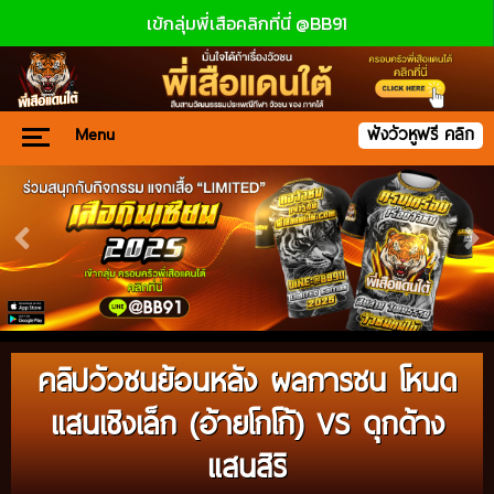
เข้กลุ่มพี่เสือคลิกที่นี่ @BB91
Menu
ฟังวัวหูฟรี คลิก
คลิปวัวชนย้อนหลัง ผลการชน โหนด
แสนเชิงเล็ก (อ้ายโกโก้) VS ดุกด้าง
แสนสิริ