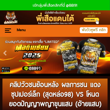
เข้กลุ่มพี่เสือคลิกที่นี่ @BB91
Menu
ฟังวัวหูฟรี คลิก
คลิปวัวชนย้อนหลัง ผลการชน แดง
ซุปเปอร์เล็ก (สุดหล่อ98) VS โหนด
ยอดปัญญาพญาขุนแสบ (อ้ายแสบ)