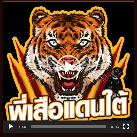
Video
Player
00:00
01:14