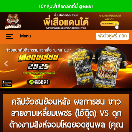
เข้กลุ่มพี่เสือคลิกที่นี่ @BB91
Menu
ฟังวัวหูฟรี คลิก
คลิปวัวชนย้อนหลัง ผลการชน ขาว
ลายงามเหลี่ยมเพชร (ไอ้ตุ๊ด) VS ดุก
ด้างงามสิงห์จอมโหดยอดขุนพล (คุณ