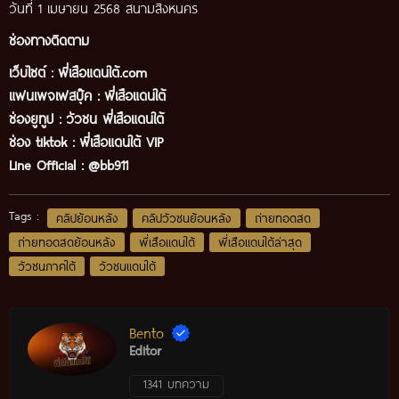
วันที่ 1 เมษายน 2568 สนามสิงหนคร
ช่องทางติดตาม
เว็บไซต์ :
พี่เสือแดนใต้.com
แฟนเพจเฟสบุ๊ค
:
พี่เสือ
แดนใต้
ช่องยูทูป
:
วัวชน พี่เสือแดนใต้
ช่อง tiktok :
พี่เสือแดนใต้ VIP
Line Official :
@bb911
Tags :
คลิปย้อนหลัง
คลิปวัวชนย้อนหลัง
ถ่ายทอดสด
ถ่ายทอดสดย้อนหลัง
พี่เสือแดนใต้
พี่เสือแดนใต้ล่าสุด
วัวชนภาคใต้
วัวชนแดนใต้
Bento
Editor
1341 บทความ