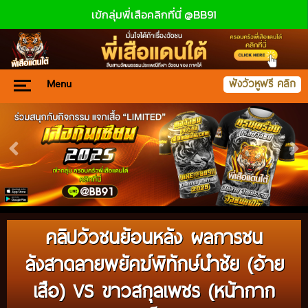
เข้กลุ่มพี่เสือคลิกที่นี่ @BB91
Menu
ฟังวัวหูฟรี คลิก
คลิปวัวชนย้อนหลัง ผลการชน
ลังสาดลายพยัคฆ์พิทักษ์นำชัย (อ้าย
เสือ) VS ขาวสกุลเพชร (หน้ากาก