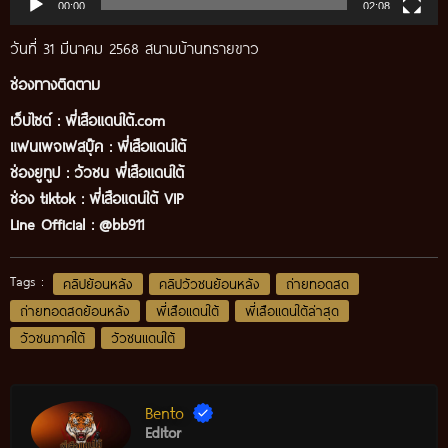
00:00
02:08
วันที่ 31 มีนาคม 2568 สนามบ้านทรายขาว
ช่องทางติดตาม
เว็บไซต์ :
พี่เสือแดนใต้.com
แฟนเพจเฟสบุ๊ค
:
พี่เสือ
แดนใต้
ช่องยูทูป
:
วัวชน พี่เสือแดนใต้
ช่อง tiktok :
พี่เสือแดนใต้ VIP
Line Official :
@bb911
Tags :
คลิปย้อนหลัง
คลิปวัวชนย้อนหลัง
ถ่ายทอดสด
ถ่ายทอดสดย้อนหลัง
พี่เสือแดนใต้
พี่เสือแดนใต้ล่าสุด
วัวชนภาคใต้
วัวชนแดนใต้
Bento
Editor