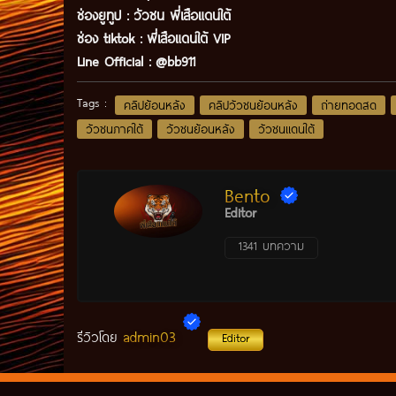
ช่องยูทูป
:
วัวชน พี่เสือแดนใต้
ช่อง tiktok :
พี่เสือแดนใต้ VIP
Line Official :
@bb911
Tags :
คลิปย้อนหลัง
คลิปวัวชนย้อนหลัง
ถ่ายทอดสด
วัวชนภาคใต้
วัวชนย้อนหลัง
วัวชนแดนใต้
Bento
Editor
1341 บทความ
admin03
รีวิวโดย
Editor