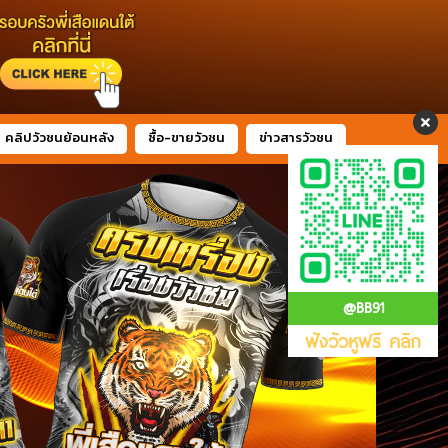
คลิปวัวชนย้อนหลัง
ซื้อ-ขายวัวชน
ข่าวสารวัวชน
@BB91
ฟังวัวหูฟรี คลิก