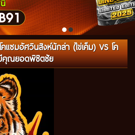
ซมอัศวินสิงห์นักล่า (ไข่เค็ม) VS โค
ีคุณยอดพิชิตชัย