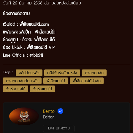
วันที่ 26 มีนาคม 2568 สนามสมหวังสเตเดี้ยม
ช่องทางติดตาม
เว็บไซต์ :
พี่เสือแดนใต้.com
แฟนเพจเฟสบุ๊ค
:
พี่เสือ
แดนใต้
ช่องยูทูป
:
วัวชน พี่เสือแดนใต้
ช่อง tiktok :
พี่เสือแดนใต้ VIP
Line Official :
@bb911
Tags :
คลิปย้อนหลัง
คลิปวัวชนย้อนหลัง
ถ่ายทอดสด
ถ่ายทอดสดย้อนหลัง
พี่เสือแดนใต้
พี่เสือแดนใต้ล่าสุด
วัวชนภาคใต้
วัวชนแดนใต้
Bento
Editor
1341 บทความ