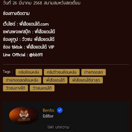
วันที่ 26 มีนาคม 2568 สนามสมหวังสเตเดี้ยม
ช่องทางติดตาม
เว็บไซต์ :
พี่เสือแดนใต้.com
แฟนเพจเฟสบุ๊ค
:
พี่เสือ
แดนใต้
ช่องยูทูป
:
วัวชน พี่เสือแดนใต้
ช่อง tiktok :
พี่เสือแดนใต้ VIP
Line Official :
@bb911
Tags :
คลิปย้อนหลัง
คลิปวัวชนย้อนหลัง
ถ่ายทอดสด
ถ่ายทอดสดย้อนหลัง
พี่เสือแดนใต้
พี่เสือแดนใต้ล่าสุด
วัวชนภาคใต้
วัวชนแดนใต้
Bento
Editor
1341 บทความ