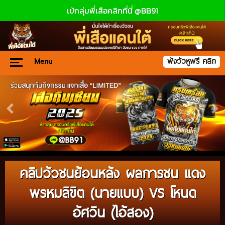
เข้กลุ่มพี่เสือคลิกที่นี่ @BB91
Menu
ฟังวัวหูฟรี คลิก
คลิปวัวชนย้อนหลัง ผลการชน แดง
พรหมลิขิต (นายแบบ) VS โหนด
อัศวิน (ไอ้สอง)