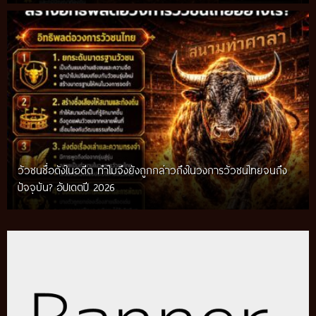
วัวชนชื่อดังในอดีต ทำไมจึงยังถูกกล่าวถึงในวงการวัวชนไทยจนถึง
กติกาวัวชนสมัยก่อน วิถีการแข่งขันดั้งเดิมที่สืบทอดผ่านภูมิปัญญา
ปัจจุบัน? อัปเดตปี 2026
ท้องถิ่น อัปเดตปี 2026