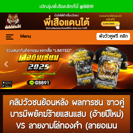
เข้กลุ่มพี่เสือคลิกที่นี่ @BB91
Menu
ฟังวัวหูฟรี คลิก
คลิปวัวชนย้อนหลัง ผลการชน ขาวคู่
บารมีพยัคฆ์ร้ายแสนแสบ (อ้ายปีใหม่)
VS ลายงามโล่ทองคำ (ลายอเมน