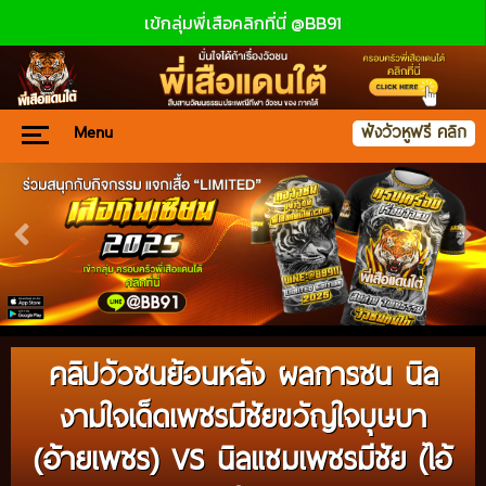
เข้กลุ่มพี่เสือคลิกที่นี่ @BB91
Menu
ฟังวัวหูฟรี คลิก
คลิปวัวชนย้อนหลัง ผลการชน นิล
งามใจเด็ดเพชรมีชัยขวัญใจบุษบา
(อ้ายเพชร) VS นิลแซมเพชรมีชัย (ไอ้