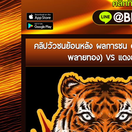
คลิปวัวชนย้อนหลัง ผลการชน ด
พลายทอง) VS แดงย
Video
Player