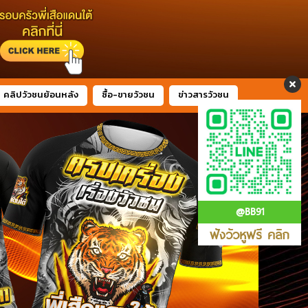
คลิปวัวชนย้อนหลัง
ซื้อ-ขายวัวชน
ข่าวสารวัวชน
@BB91
ฟังวัวหูฟรี คลิก