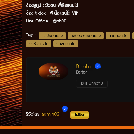
ช่องยูทูป
:
วัวชน พี่เสือแดนใต้
ช่อง tiktok :
พี่เสือแดนใต้ VIP
Line Official :
@bb911
Tags :
คลิปย้อนหลัง
คลิปวัวชนย้อนหลัง
ถ่ายทอดสด
วัวชนภาคใต้
วัวชนแดนใต้
Bento
Editor
1341 บทความ
admin03
รีวิวโดย
Editor