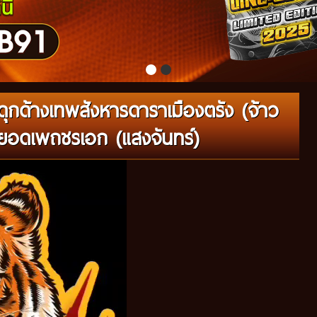
ุกด้างเทพสังหารดาราเมืองตรัง (จ้าว
อดเพถชรเอก (แสงจันทร์)