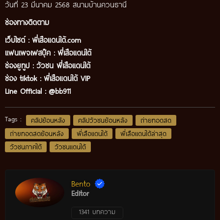
วันที่ 23 มีนาคม 2568 สนามบ้านควนธานี
ช่องทางติดตาม
เว็บไซต์ :
พี่เสือแดนใต้.com
แฟนเพจเฟสบุ๊ค
:
พี่เสือ
แดนใต้
ช่องยูทูป
:
วัวชน พี่เสือแดนใต้
ช่อง tiktok :
พี่เสือแดนใต้ VIP
Line Official :
@bb911
Tags :
คลิปย้อนหลัง
คลิปวัวชนย้อนหลัง
ถ่ายทอดสด
ถ่ายทอดสดย้อนหลัง
พี่เสือแดนใต้
พี่เสือแดนใต้ล่าสุด
วัวชนภาคใต้
วัวชนแดนใต้
Bento
Editor
1341 บทความ