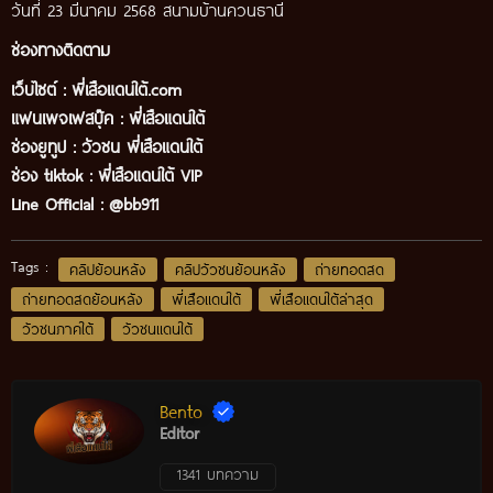
วันที่ 23 มีนาคม 2568 สนามบ้านควนธานี
ช่องทางติดตาม
เว็บไซต์ :
พี่เสือแดนใต้.com
แฟนเพจเฟสบุ๊ค
:
พี่เสือ
แดนใต้
ช่องยูทูป
:
วัวชน พี่เสือแดนใต้
ช่อง tiktok :
พี่เสือแดนใต้ VIP
Line Official :
@bb911
Tags :
คลิปย้อนหลัง
คลิปวัวชนย้อนหลัง
ถ่ายทอดสด
ถ่ายทอดสดย้อนหลัง
พี่เสือแดนใต้
พี่เสือแดนใต้ล่าสุด
วัวชนภาคใต้
วัวชนแดนใต้
Bento
Editor
1341 บทความ