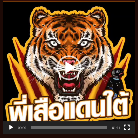
Video
Player
00:00
01:11