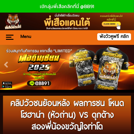
เข้กลุ่มพี่เสือคลิกที่นี่ @BB91
Menu
ฟังวัวหูฟรี คลิก
คลิปวัวชนย้อนหลัง ผลการชน โหนด
โฮฮาน่า (หัวถ่าน) VS ดุกด้าง
สองพี่น้องขวัญใจท่าโด